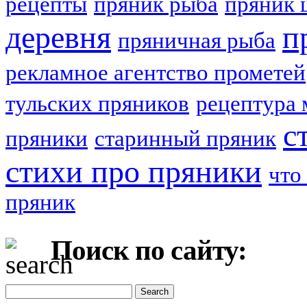
рецепты
пряник рыба
пряник 
деревня
п
пряничная рыба
рекламное агентство прометей
тульских пряников
рецептура 
с
пряники
старинный пряник
стихи про пряники
что
пряник
Поиск по сайту: