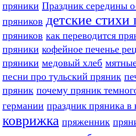
пряники
Праздник середины о
детские стихи
пряников
пряников
как переводится пря
пряники
кофейное печенье ре
пряники
медовый хлеб
мятные
песни про тульский пряник
пе
пряник
почему пряник темног
германии
праздник пряника в 
коврижка
пряженник
прян