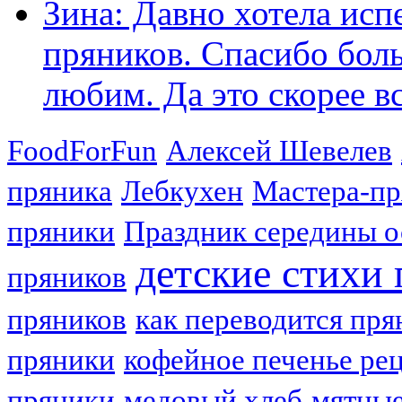
Зина: Давно хотела исп
пряников. Спасибо боль
любим. Да это скорее вс
FoodForFun
Алексей Шевелев
пряника
Лебкухен
Мастера-п
пряники
Праздник середины о
детские стихи
пряников
пряников
как переводится пря
пряники
кофейное печенье ре
пряники
медовый хлеб
мятные