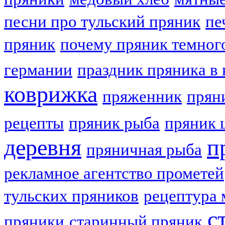
песни про тульский пряник
пе
пряник
почему пряник темног
германии
праздник пряника в 
коврижка
пряженник
прян
рецепты
пряник рыба
пряник 
деревня
п
пряничная рыба
рекламное агентство прометей
тульских пряников
рецептура 
с
пряники
старинный пряник