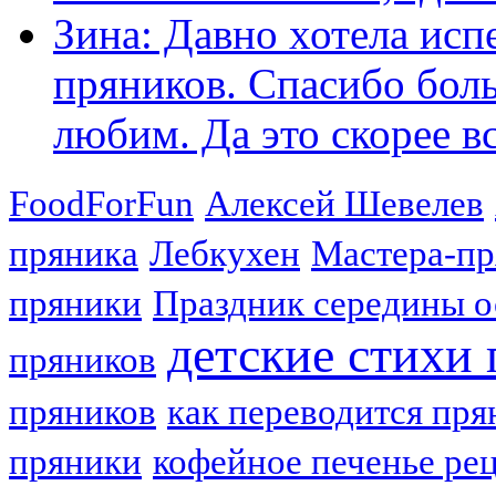
Зина: Давно хотела исп
пряников. Спасибо боль
любим. Да это скорее вс
FoodForFun
Алексей Шевелев
пряника
Лебкухен
Мастера-п
пряники
Праздник середины о
детские стихи
пряников
пряников
как переводится пря
пряники
кофейное печенье ре