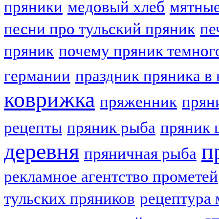
пряники
медовый хлеб
мятные
песни про тульский пряник
пе
пряник
почему пряник темног
германии
праздник пряника в 
коврижка
пряженник
прян
рецепты
пряник рыба
пряник 
деревня
п
пряничная рыба
рекламное агентство прометей
тульских пряников
рецептура 