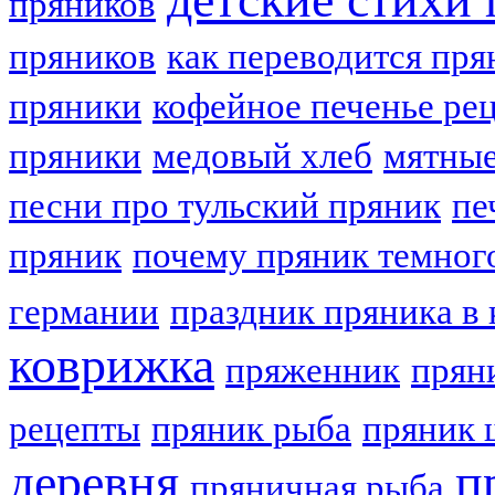
пряников
пряников
как переводится пря
пряники
кофейное печенье ре
пряники
медовый хлеб
мятные
песни про тульский пряник
пе
пряник
почему пряник темног
германии
праздник пряника в 
коврижка
пряженник
прян
рецепты
пряник рыба
пряник 
деревня
п
пряничная рыба