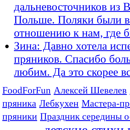
дальневосточников из 
Польше. Поляки были в
отношению к нам, где бы
Зина: Давно хотела исп
пряников. Спасибо боль
любим. Да это скорее вс
FoodForFun
Алексей Шевелев
пряника
Лебкухен
Мастера-п
пряники
Праздник середины о
детские стихи