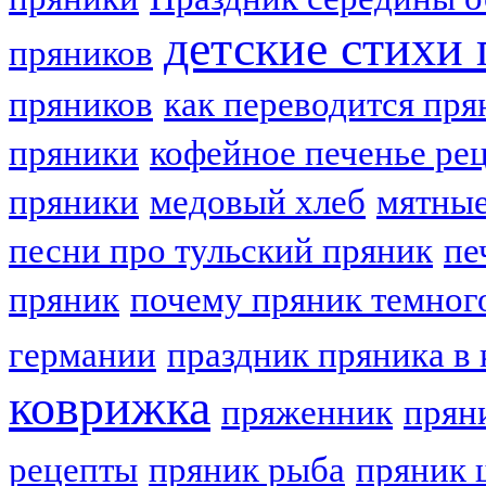
детские стихи
пряников
пряников
как переводится пря
пряники
кофейное печенье ре
пряники
медовый хлеб
мятные
песни про тульский пряник
пе
пряник
почему пряник темног
германии
праздник пряника в 
коврижка
пряженник
прян
рецепты
пряник рыба
пряник 