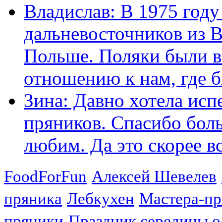
Владислав: В 1975 году
дальневосточников из 
Польше. Поляки были в
отношению к нам, где бы
Зина: Давно хотела исп
пряников. Спасибо боль
любим. Да это скорее вс
FoodForFun
Алексей Шевелев
пряника
Лебкухен
Мастера-п
пряники
Праздник середины о