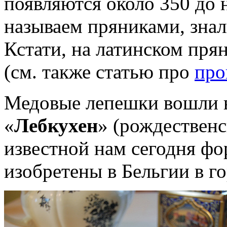
появляются около 350 до н
называем пряниками, знал
Кстати, на латинском прян
(см. также статью про
про
Медовые лепешки вошли в
«
Лебкухен
» (рождествен
известной нам сегодня ф
изобретены в Бельгии в г