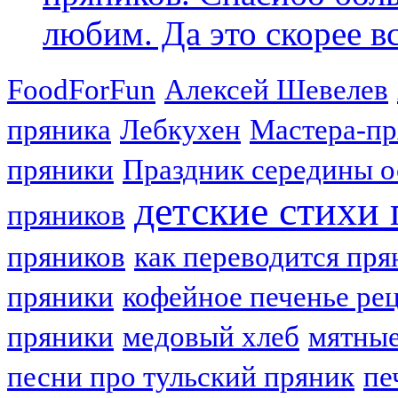
любим. Да это скорее вс
FoodForFun
Алексей Шевелев
пряника
Лебкухен
Мастера-п
пряники
Праздник середины о
детские стихи
пряников
пряников
как переводится пря
пряники
кофейное печенье ре
пряники
медовый хлеб
мятные
песни про тульский пряник
пе