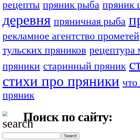
рецепты
пряник рыба
пряник 
деревня
п
пряничная рыба
рекламное агентство прометей
тульских пряников
рецептура 
с
пряники
старинный пряник
стихи про пряники
что
пряник
Поиск по сайту: