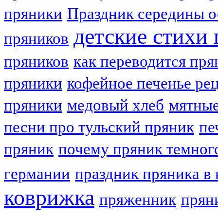
пряники
Праздник середины о
детские стихи
пряников
пряников
как переводится пря
пряники
кофейное печенье ре
пряники
медовый хлеб
мятные
песни про тульский пряник
пе
пряник
почему пряник темног
германии
праздник пряника в 
коврижка
пряженник
прян