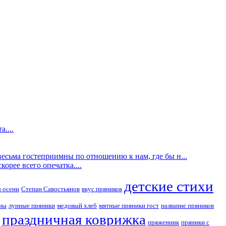
....
есьма гостеприимны по отношению к нам, где бы н...
орее всего опечатка....
детские стихи
 осени
Степан Савостьянов
вкус пряников
ны
лунные пряники
медовый хлеб
мятные пряники гост
название пряников
праздничная коврижка
пряженник
пряники с