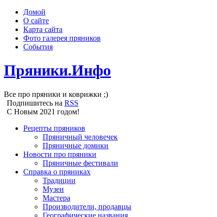
Домой
О сайте
Карта сайта
Фото галерея пряников
События
Пряники.Инфо
Все про пряники и коврижки ;)
Подпишитесь на
RSS
С Новым 2021 годом!
Рецепты пряников
Пряничный человечек
Пряничные домики
Новости про пряники
Пряничные фестивали
Справка о пряниках
Традиции
Музеи
Мастера
Производители, продавцы
Географические названия