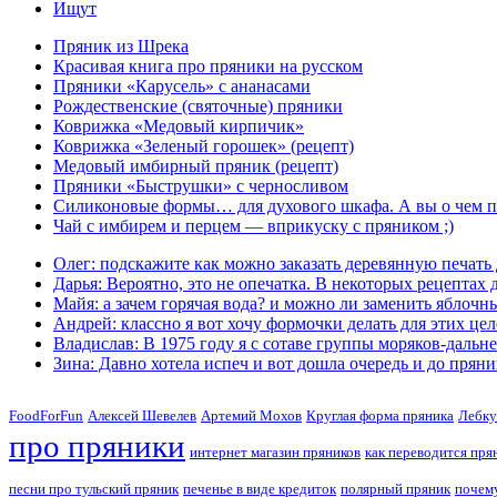
Ищут
Пряник из Шрека
Красивая книга про пряники на русском
Пряники «Карусель» с ананасами
Рождественские (святочные) пряники
Коврижка «Медовый кирпичик»
Коврижка «Зеленый горошек» (рецепт)
Медовый имбирный пряник (рецепт)
Пряники «Быструшки» с черносливом
Силиконовые формы… для духового шкафа. А вы о чем п
Чай с имбирем и перцем — вприкуску с пряником ;)
Олег: подскажите как можно заказать деревянную печать 
Дарья: Вероятно, это не опечатка. В некоторых рецептах 
Майя: а зачем горячая вода? и можно ли заменить яблочн
Андрей: классно я вот хочу формочки делать для этих целе
Владислав: В 1975 году я с сотаве группы моряков-даль
Зина: Давно хотела испеч и вот дошла очередь и до пряник
FoodForFun
Алексей Шевелев
Артемий Мохов
Круглая форма пряника
Лебку
про пряники
интернет магазин пряников
как переводится пря
песни про тульский пряник
печенье в виде кредиток
полярный пряник
почему