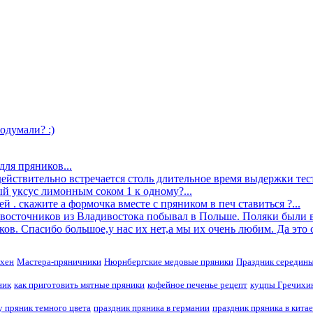
одумали? :)
для пряников...
действительно встречается столь длительное время выдержки теста
ый уксус лимонным соком 1 к одному?...
й . скажите а формочка вместе с пряником в печ ставиться ?...
невосточников из Владивостока побывал в Польше. Поляки были в
ов. Спасибо большое,у нас их нет,а мы их очень любим. Да это ск
хен
Мастера-пряничники
Нюрнбергские медовые пряники
Праздник середины
ник
как приготовить мятные пряники
кофейное печенье рецепт
куцпы Гречихи
 пряник темного цвета
праздник пряника в германии
праздник пряника в китае