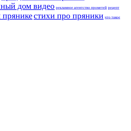
ный дом видео
рекламное агентство прометей
рецепт
м прянике
стихи про пряники
что такое