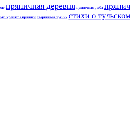
пряничная деревня
прянич
епт
пряничная рыба
стихи о тульско
лько хранятся пряники
старинный пряник