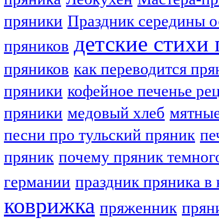
пряники
Праздник середины о
детские стихи
пряников
пряников
как переводится пря
пряники
кофейное печенье ре
пряники
медовый хлеб
мятные
песни про тульский пряник
пе
пряник
почему пряник темног
германии
праздник пряника в 
коврижка
пряженник
прян