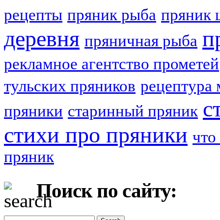
рецепты
пряник рыба
пряник 
деревня
п
пряничная рыба
рекламное агентство прометей
тульских пряников
рецептура 
с
пряники
старинный пряник
стихи про пряники
что
пряник
Поиск по сайту: