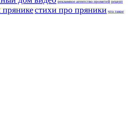
рекламное агентство прометей
рецепт
м прянике
стихи про пряники
что такое