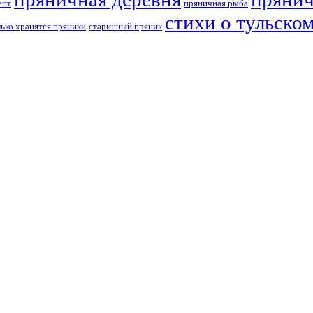
епт
пряничная рыба
стихи о тульско
лько хранятся пряники
старинный пряник