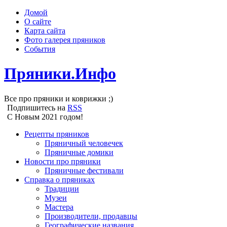
Домой
О сайте
Карта сайта
Фото галерея пряников
События
Пряники.Инфо
Все про пряники и коврижки ;)
Подпишитесь на
RSS
С Новым 2021 годом!
Рецепты пряников
Пряничный человечек
Пряничные домики
Новости про пряники
Пряничные фестивали
Справка о пряниках
Традиции
Музеи
Мастера
Производители, продавцы
Географические названия