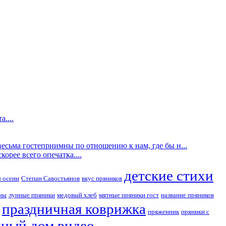
....
есьма гостеприимны по отношению к нам, где бы н...
орее всего опечатка....
детские стихи
 осени
Степан Савостьянов
вкус пряников
ны
лунные пряники
медовый хлеб
мятные пряники гост
название пряников
праздничная коврижка
пряженник
пряники с
ный дом видео