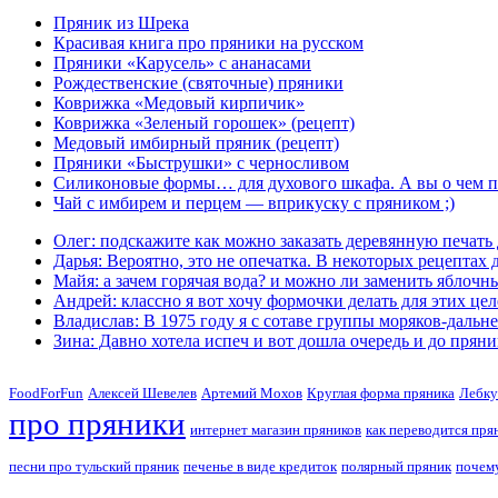
Пряник из Шрека
Красивая книга про пряники на русском
Пряники «Карусель» с ананасами
Рождественские (святочные) пряники
Коврижка «Медовый кирпичик»
Коврижка «Зеленый горошек» (рецепт)
Медовый имбирный пряник (рецепт)
Пряники «Быструшки» с черносливом
Силиконовые формы… для духового шкафа. А вы о чем п
Чай с имбирем и перцем — вприкуску с пряником ;)
Олег: подскажите как можно заказать деревянную печать 
Дарья: Вероятно, это не опечатка. В некоторых рецептах 
Майя: а зачем горячая вода? и можно ли заменить яблочн
Андрей: классно я вот хочу формочки делать для этих целе
Владислав: В 1975 году я с сотаве группы моряков-даль
Зина: Давно хотела испеч и вот дошла очередь и до пряник
FoodForFun
Алексей Шевелев
Артемий Мохов
Круглая форма пряника
Лебку
про пряники
интернет магазин пряников
как переводится пря
песни про тульский пряник
печенье в виде кредиток
полярный пряник
почему