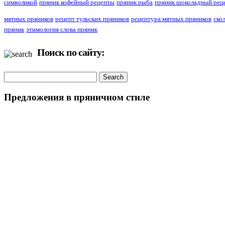
символикой
пряник кофейный рецепты
пряник рыба
пряник шоколадный рец
мятных пряников
рецепт тульских пряников
рецептура мятных пряников
ско
пряник
этимология слова пряник
Поиск по сайту:
Предложения в пряничном стиле