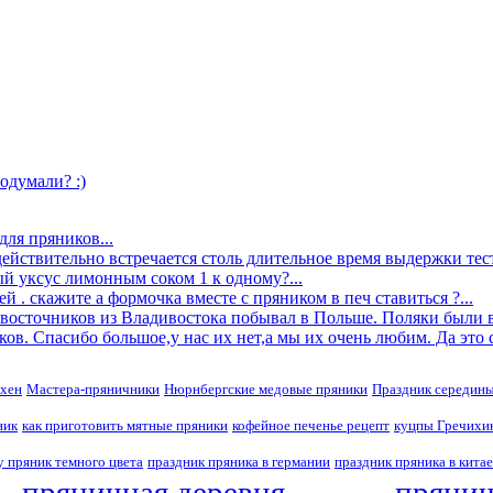
одумали? :)
для пряников...
действительно встречается столь длительное время выдержки теста
ый уксус лимонным соком 1 к одному?...
й . скажите а формочка вместе с пряником в печ ставиться ?...
невосточников из Владивостока побывал в Польше. Поляки были в
ов. Спасибо большое,у нас их нет,а мы их очень любим. Да это ск
хен
Мастера-пряничники
Нюрнбергские медовые пряники
Праздник середины
ник
как приготовить мятные пряники
кофейное печенье рецепт
куцпы Гречихи
 пряник темного цвета
праздник пряника в германии
праздник пряника в китае
пряничная деревня
прянич