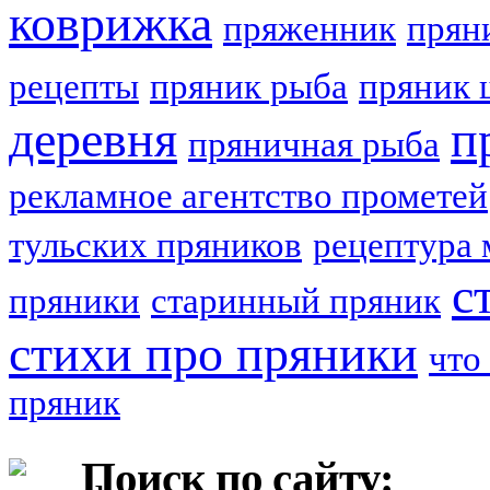
коврижка
пряженник
прян
рецепты
пряник рыба
пряник 
деревня
п
пряничная рыба
рекламное агентство прометей
тульских пряников
рецептура 
с
пряники
старинный пряник
стихи про пряники
что
пряник
Поиск по сайту: