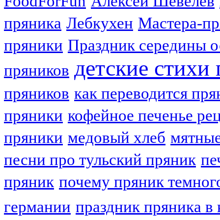
FoodForFun
Алексей Шевелев
пряника
Лебкухен
Мастера-п
пряники
Праздник середины о
детские стихи
пряников
пряников
как переводится пря
пряники
кофейное печенье ре
пряники
медовый хлеб
мятные
песни про тульский пряник
пе
пряник
почему пряник темног
германии
праздник пряника в 