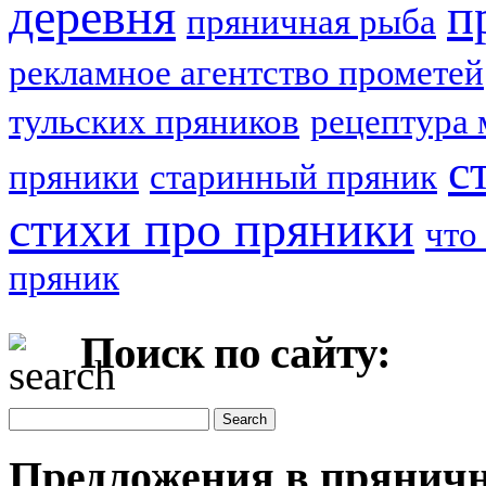
деревня
п
пряничная рыба
рекламное агентство прометей
тульских пряников
рецептура 
с
пряники
старинный пряник
стихи про пряники
что
пряник
Поиск по сайту:
Предложения в пряничн