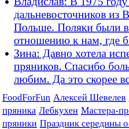
Владислав: В 1975 году
дальневосточников из 
Польше. Поляки были в
отношению к нам, где бы
Зина: Давно хотела исп
пряников. Спасибо боль
любим. Да это скорее вс
FoodForFun
Алексей Шевелев
пряника
Лебкухен
Мастера-п
пряники
Праздник середины о