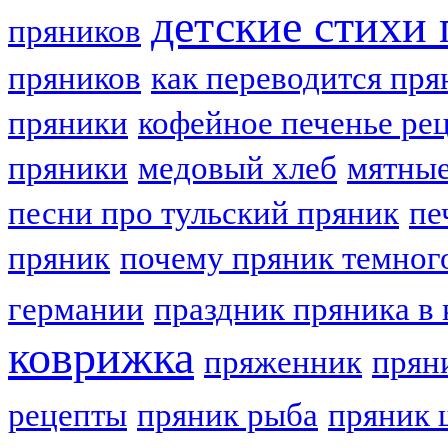
детские стихи
пряников
пряников
как переводится пря
пряники
кофейное печенье ре
пряники
медовый хлеб
мятные
песни про тульский пряник
пе
пряник
почему пряник темног
германии
праздник пряника в 
коврижка
пряженник
прян
рецепты
пряник рыба
пряник 