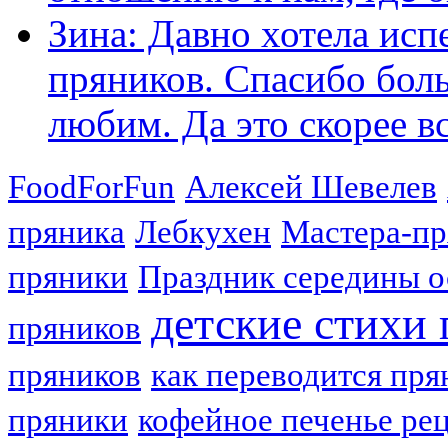
Зина: Давно хотела исп
пряников. Спасибо боль
любим. Да это скорее вс
FoodForFun
Алексей Шевелев
пряника
Лебкухен
Мастера-п
пряники
Праздник середины о
детские стихи
пряников
пряников
как переводится пря
пряники
кофейное печенье ре