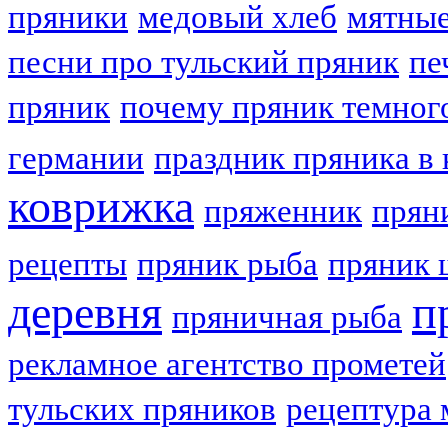
пряники
медовый хлеб
мятные
песни про тульский пряник
пе
пряник
почему пряник темног
германии
праздник пряника в 
коврижка
пряженник
прян
рецепты
пряник рыба
пряник 
деревня
п
пряничная рыба
рекламное агентство прометей
тульских пряников
рецептура 