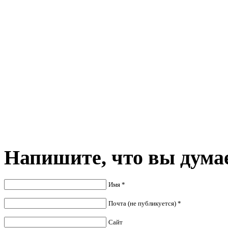
Напишите,
что вы думае
Имя *
Почта (не публикуется) *
Сайт