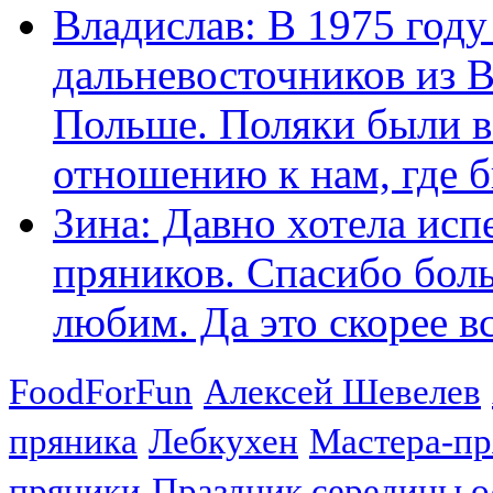
Владислав: В 1975 году
дальневосточников из 
Польше. Поляки были в
отношению к нам, где бы
Зина: Давно хотела исп
пряников. Спасибо боль
любим. Да это скорее вс
FoodForFun
Алексей Шевелев
пряника
Лебкухен
Мастера-п
пряники
Праздник середины о