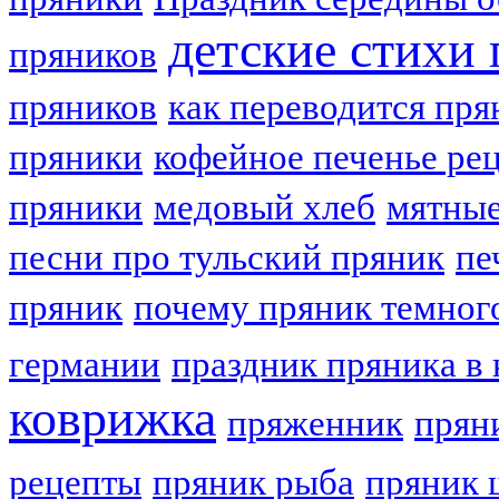
детские стихи
пряников
пряников
как переводится пря
пряники
кофейное печенье ре
пряники
медовый хлеб
мятные
песни про тульский пряник
пе
пряник
почему пряник темног
германии
праздник пряника в 
коврижка
пряженник
прян
рецепты
пряник рыба
пряник 