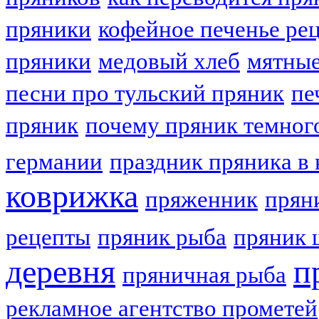
пряники
кофейное печенье ре
пряники
медовый хлеб
мятные
песни про тульский пряник
пе
пряник
почему пряник темног
германии
праздник пряника в 
коврижка
пряженник
прян
рецепты
пряник рыба
пряник 
деревня
п
пряничная рыба
рекламное агентство прометей