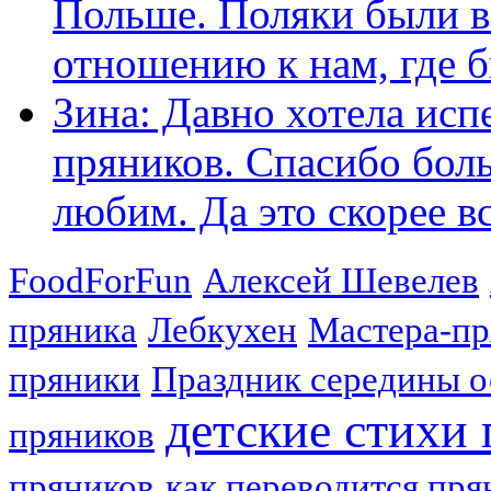
Польше. Поляки были в
отношению к нам, где бы
Зина: Давно хотела исп
пряников. Спасибо боль
любим. Да это скорее вс
FoodForFun
Алексей Шевелев
пряника
Лебкухен
Мастера-п
пряники
Праздник середины о
детские стихи
пряников
пряников
как переводится пря