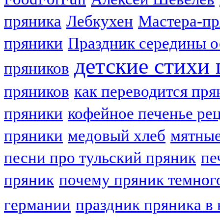
пряника
Лебкухен
Мастера-п
пряники
Праздник середины о
детские стихи
пряников
пряников
как переводится пря
пряники
кофейное печенье ре
пряники
медовый хлеб
мятные
песни про тульский пряник
пе
пряник
почему пряник темног
германии
праздник пряника в 