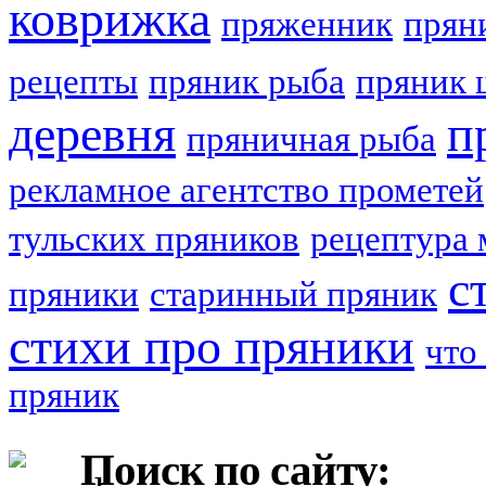
коврижка
пряженник
прян
рецепты
пряник рыба
пряник 
деревня
п
пряничная рыба
рекламное агентство прометей
тульских пряников
рецептура 
с
пряники
старинный пряник
стихи про пряники
что
пряник
Поиск по сайту: