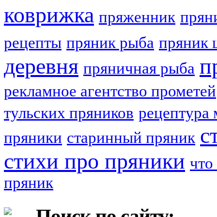
коврижка
пряженник
прян
рецепты
пряник рыба
пряник 
деревня
п
пряничная рыба
рекламное агентство прометей
тульских пряников
рецептура 
с
пряники
старинный пряник
стихи про пряники
что
пряник
Поиск по сайту: