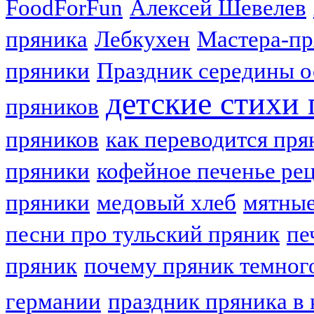
FoodForFun
Алексей Шевелев
пряника
Лебкухен
Мастера-п
пряники
Праздник середины о
детские стихи
пряников
пряников
как переводится пря
пряники
кофейное печенье ре
пряники
медовый хлеб
мятные
песни про тульский пряник
пе
пряник
почему пряник темног
германии
праздник пряника в 