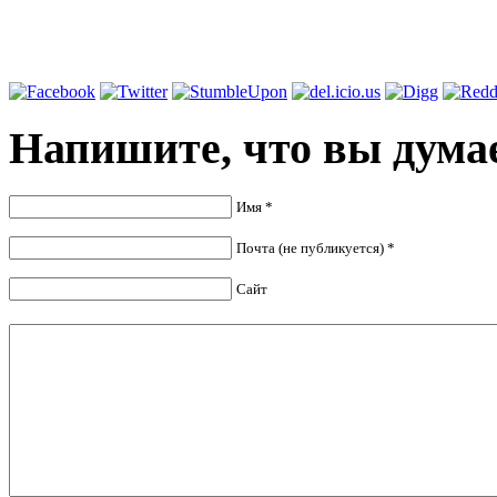
Напишите,
что вы думае
Имя *
Почта (не публикуется) *
Сайт